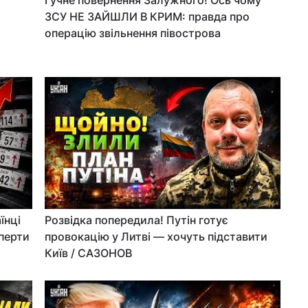
Гучне повернення Залужного! Ось чому
ЗСУ НЕ ЗАЙШЛИ В КРИМ: правда про
операцію звільнення півострова
їнці
Розвідка попередила! Путін готує
перти
провокацію у Литві — хочуть підставити
Київ / САЗОНОВ