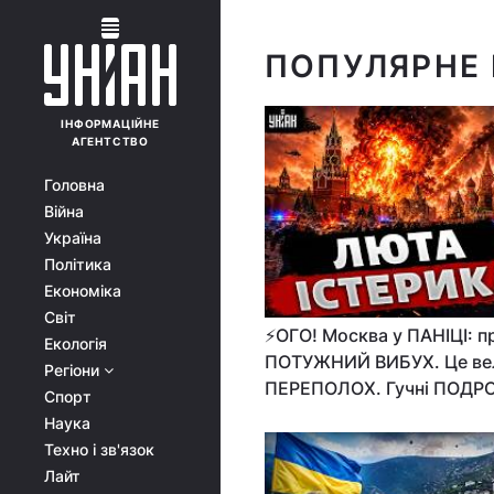
ПОПУЛЯРНЕ 
ІНФОРМАЦІЙНЕ
АГЕНТСТВО
Головна
Війна
Україна
Політика
Економіка
Світ
⚡️ОГО! Москва у ПАНІЦІ: 
Екологія
ПОТУЖНИЙ ВИБУХ. Це ве
Регіони
ПЕРЕПОЛОХ. Гучні ПОДР
Спорт
Наука
Техно і зв'язок
Лайт