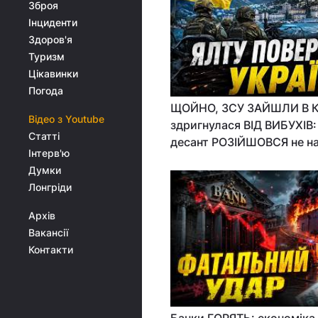
Зброя
Інциденти
Здоров'я
Туризм
Цікавинки
Погода
ЩОЙНО, ЗСУ ЗАЙШЛИ В К
Відео з Youtube
здригнулася ВІД ВИБУХІВ:
Статті
десант РОЗІЙШОВСЯ не н
Інтерв'ю
Думки
Лонгріди
Архів
Вакансії
Контакти