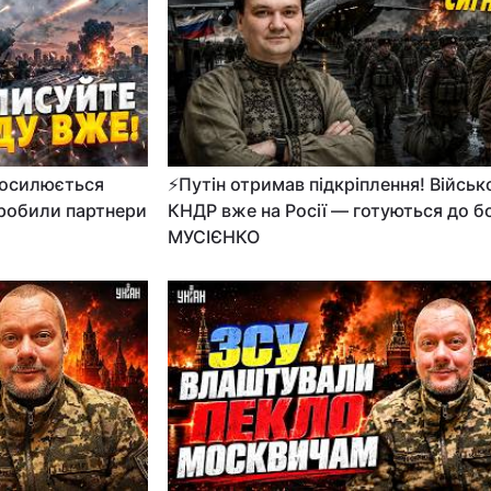
осилюється
⚡️Путін отримав підкріплення! Військ
 зробили партнери
КНДР вже на Росії — готуються до б
МУСІЄНКО