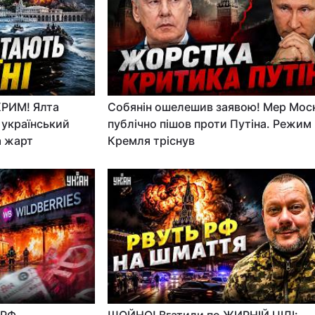
РИМ! Ялта
Собянін ошелешив заявою! Мер Мос
 український
публічно пішов проти Путіна. Режим
а жарт
Кремля тріснув