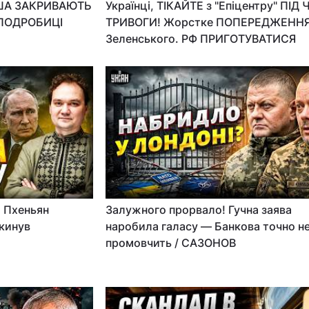
США ЗАКРИВАЮТЬ
Українці, ТІКАЙТЕ з "Епіцентру" ПІД 
і ПОДРОБИЦІ
ТРИВОГИ! Жорстке ПОПЕРЕДЖЕНН
Зеленського. РФ ПРИГОТУВАТИСЯ
! Пхеньян
Залужного прорвало! Гучна заява
 кинув
наробила галасу — Банкова точно н
промовчить / САЗОНОВ