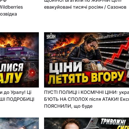
 РФ
ЩОЙНО! Вгатили по ЖИРНІЙ ЦІЛІ:
ldberries
евакуйовані тисячі росіян / Сазонов
звідка
 до Уралу! Ці
ПУСТІ ПОЛИЦІ і КОСМІЧНІ ЦІНИ: укра
РШІ ПОДРОБИЦІ
Б'ЮТЬ НА СПОЛОХ після АТАКИ! Екс
ПОЯСНИЛИ, що буде