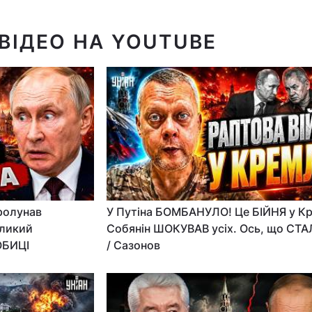
ВІДЕО НА YOUTUBE
пролунав
У Путіна БОМБАНУЛО! Це БІЙНЯ у Кр
ликий
Собянін ШОКУВАВ усіх. Ось, що СТ
ОБИЦІ
/ Сазонов