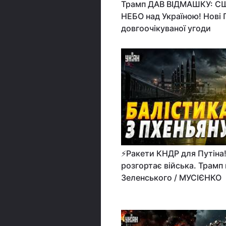
Трамп ДАВ ВІДМАШКУ: 
НЕБО над Україною! Нов
довгоочікуваної угоди
⚡️Ракети КНДР для Путіна
розгортає війська. Трамп
Зеленського / МУСІЄНКО