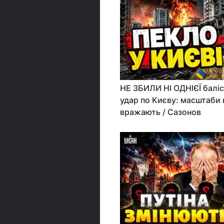
НЕ ЗБИЛИ НІ ОДНІЄЇ балі
удар по Києву: масштаби
вражають / Сазонов