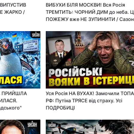
В ВИПУСТИВ
ВИБУХИ БІЛЯ МОСКВИ! Вся Росія
Е ЖАРКО /
ТРЕМТИТЬ: ЧОРНИЙ ДИМ до неба. 
ПОЖЕЖУ вже НЕ ЗУПИНИТИ / Сазон
ів ПРИЙШЛА
Уся Росія НА ВУХАХ! Замочили ТОПА
НИЛАСЯ.
РФ: Путіна ТРЯСЕ від страху. Усі
адського"
ПОДРОБИЦІ